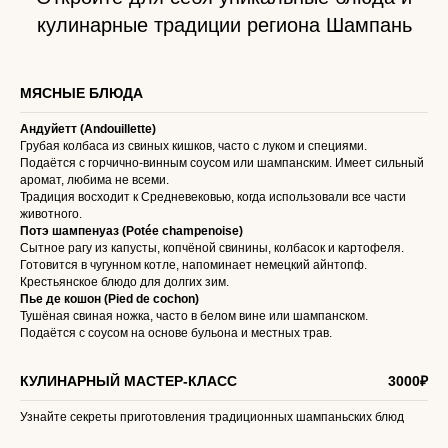
кулинарные традиции региона Шампань
МЯСНЫЕ БЛЮДА
Андуйетт (Andouillette)
Грубая колбаса из свиных кишков, часто с луком и специями.
Подаётся с горчично-винным соусом или шампанским. Имеет сильный
аромат, любима не всеми.
Традиция восходит к Средневековью, когда использовали все части
животного.
Потэ шампенуаз (Potée champenoise)
Сытное рагу из капусты, копчёной свинины, колбасок и картофеля.
Готовится в чугунном котле, напоминает немецкий айнтопф.
Крестьянское блюдо для долгих зим.
Пье де кошон (Pied de cochon)
Тушёная свиная ножка, часто в белом вине или шампанском.
Подаётся с соусом на основе бульона и местных трав.
КУЛИНАРНЫЙ МАСТЕР-КЛАСС
3000₽
Узнайте секреты приготовления традиционных шампаньских блюд