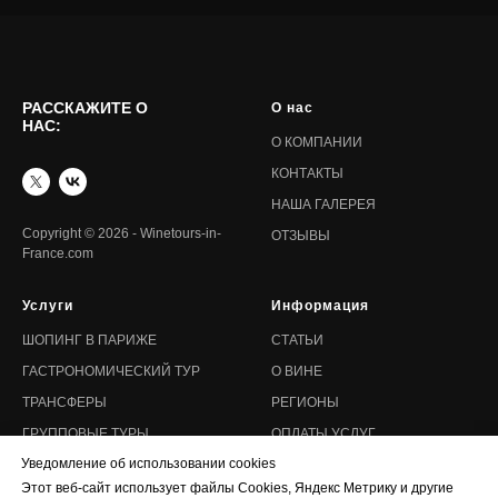
РАССКАЖИТЕ О
О нас
НАС:
О КОМПАНИИ
КОНТАКТЫ
НАША ГАЛЕРЕЯ
Copyright © 2026 - Winetours-in-
ОТЗЫВЫ
France.com
Услуги
Информация
ШОПИНГ В ПАРИЖЕ
СТАТЬИ
ГАСТРОНОМИЧЕСКИЙ ТУР
О ВИНЕ
ТРАНСФЕРЫ
РЕГИОНЫ
ГРУППОВЫЕ ТУРЫ
ОПЛАТЫ УСЛУГ
Уведомление об использовании cookies
ИНДИВИДУАЛЬНЫЕ ТУРЫ
СОГЛАСИЕ НА ОБРАБОТКУ
Этот веб-сайт использует файлы Cookies, Яндекс Метрику и другие
ТРАНСПОРТ
ПОЛИТИКА