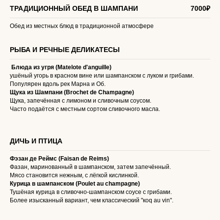
ТРАДИЦИОННЫЙ ОБЕД В ШАМПАНИ
7000₽
Обед из местных блюд в традиционной атмосфере
РЫБА И РЕЧНЫЕ ДЕЛИКАТЕСЫ
Блюда из угря (Matelote d'anguille)
ушёный угорь в красном вине или шампанском с луком и грибами.
Популярен вдоль рек Марна и Об.
Щука из Шампани (Brochet de Champagne)
Щука, запечённая с лимоном и сливочным соусом.
Часто подаётся с местным сортом сливочного масла.
ДИЧЬ И ПТИЦА
Фэзан де Реймс (Faisan de Reims)
Фазан, маринованный в шампанском, затем запечённый.
Мясо становится нежным, с лёгкой кислинкой.
Курица в шампанском (Poulet au champagne)
Тушёная курица в сливочно-шампанском соусе с грибами.
Более изысканный вариант, чем классический "коq au vin".