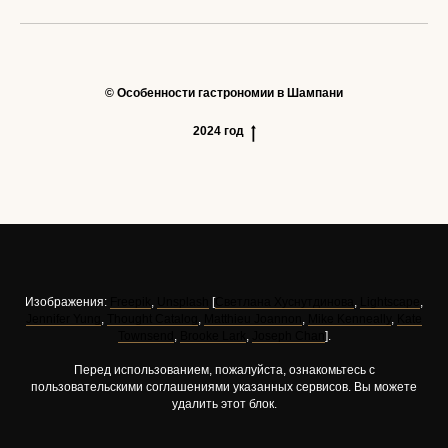
© Особенности гастрономии в Шампани
2024 год
Изображения:
Freepik
,
Unsplash
[
Светлана Хуснутдинова
,
Lightscape
,
Jennifer Yung
,
Thought Catalog
,
Matthieu Joannon
,
Mike Kenneally
,
Kate
Townsend
,
Brooke Lark
,
Joseph Chan
].
Перед использованием, пожалуйста, ознакомьтесь с
пользовательскими соглашениями указанных сервисов. Вы можете
удалить этот блок.